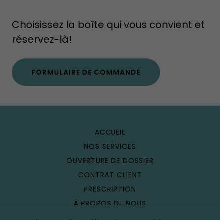
Choisissez la boîte qui vous convient et
réservez-là!
FORMULAIRE DE COMMANDE
ACCUEIL
NOS SERVICES
OUVERTURE DE DOSSIER
CONTRAT CLIENT
PRESCRIPTION
À PROPOS DE NOUS
ÉTABLISSEMENT VÉTÉRINAIRE